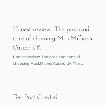
Honest review: The pros and
cons of choosing MaxMillions
Casino UK
Honest review: The pros and cons of
choosing MaxMillions Casino UK The ...
Test Post Created