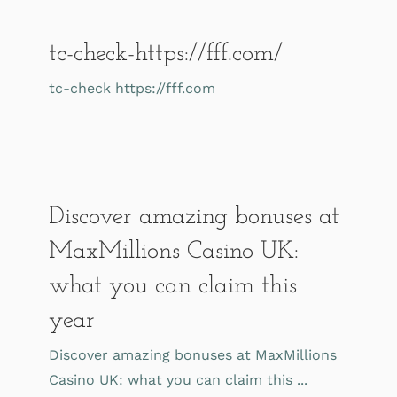
tc-check-https://fff.com/
tc-check https://fff.com
Discover amazing bonuses at
MaxMillions Casino UK:
what you can claim this
year
Discover amazing bonuses at MaxMillions
Casino UK: what you can claim this ...