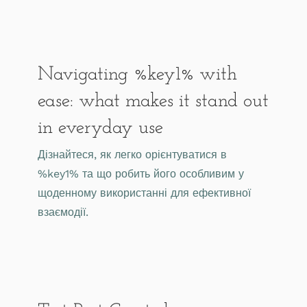
Navigating %key1% with
ease: what makes it stand out
in everyday use
Дізнайтеся, як легко орієнтуватися в
%key1% та що робить його особливим у
щоденному використанні для ефективної
взаємодії.