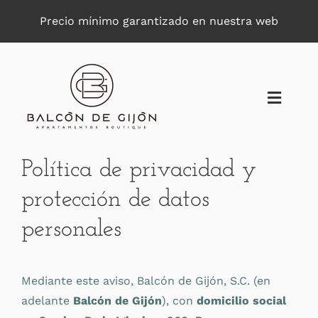
Saltar
Precio mínimo garantizado en nuestra web
al
contenido
Toggle
Naviga
Política de privacidad y
protección de datos
personales
Mediante este aviso, Balcón de Gijón, S.C. (en
adelante
Balcón de Gijón
), con
domicilio social