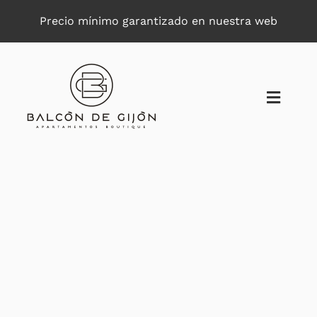
Saltar
Precio mínimo garantizado en nuestra web
al
contenido
Toggle
Naviga
Ver
imagen
más
grande