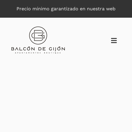
Saltar
Precio mínimo garantizado en nuestra web
al
contenido
Toggle
Naviga