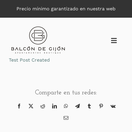
Saltar
Precio mínimo garantizado en nuestra web
al
contenido
Toggle
Naviga
Test Post Created
Comparte en tus redes:
Facebook
X
Reddit
LinkedIn
WhatsApp
Telegram
Tumblr
Pinterest
Vk
Correo
electrónico