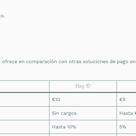
to.
ID ofrece en comparación con otras soluciones de pago en
Play ID
€10
€5
Sin cargos
Hasta 
Hasta 10%
5%