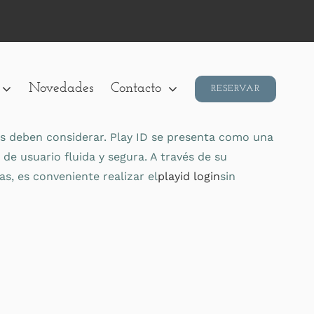
Novedades
Contacto
RESERVAR
res deben considerar. Play ID se presenta como una
de usuario fluida y segura. A través de su
as, es conveniente realizar el
playid login
sin