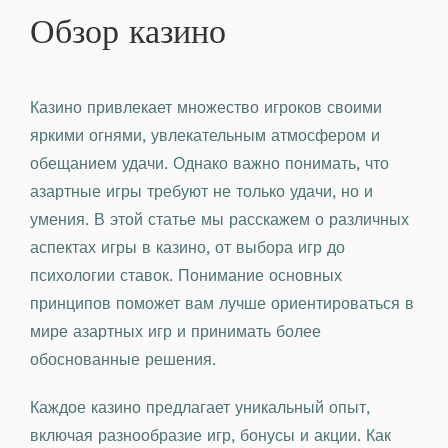
Обзор казино
Казино привлекает множество игроков своими
яркими огнями, увлекательным атмосфером и
обещанием удачи. Однако важно понимать, что
азартные игры требуют не только удачи, но и
умения. В этой статье мы расскажем о различных
аспектах игры в казино, от выбора игр до
психологии ставок. Понимание основных
принципов поможет вам лучше ориентироваться в
мире азартных игр и принимать более
обоснованные решения.
Каждое казино предлагает уникальный опыт,
включая разнообразие игр, бонусы и акции. Как