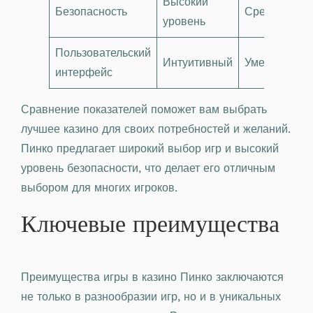
Высокий
Безопасность
Средний
уровень
Пользовательский
Интуитивный
Умеренный
интерфейс
Сравнение показателей поможет вам выбрать
лучшее казино для своих потребностей и желаний.
Пинко предлагает широкий выбор игр и высокий
уровень безопасности, что делает его отличным
выбором для многих игроков.
Ключевые преимущества
Преимущества игры в казино Пинко заключаются
не только в разнообразии игр, но и в уникальных