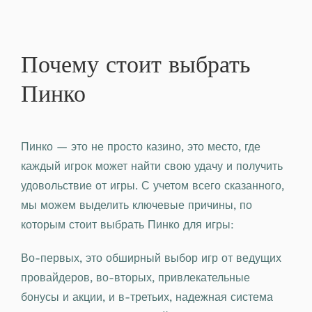
Почему стоит выбрать
Пинко
Пинко — это не просто казино, это место, где
каждый игрок может найти свою удачу и получить
удовольствие от игры. С учетом всего сказанного,
мы можем выделить ключевые причины, по
которым стоит выбрать Пинко для игры:
Во-первых, это обширный выбор игр от ведущих
провайдеров, во-вторых, привлекательные
бонусы и акции, и в-третьих, надежная система