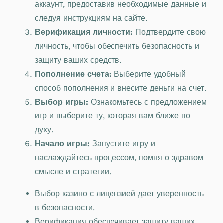
аккаунт, предоставив необходимые данные и
следуя инструкциям на сайте.
Верификация личности:
Подтвердите свою
личность, чтобы обеспечить безопасность и
защиту ваших средств.
Пополнение счета:
Выберите удобный
способ пополнения и внесите деньги на счет.
Выбор игры:
Ознакомьтесь с предложением
игр и выберите ту, которая вам ближе по
духу.
Начало игры:
Запустите игру и
наслаждайтесь процессом, помня о здравом
смысле и стратегии.
Выбор казино с лицензией дает уверенность
в безопасности.
Верификация обеспечивает защиту ваших