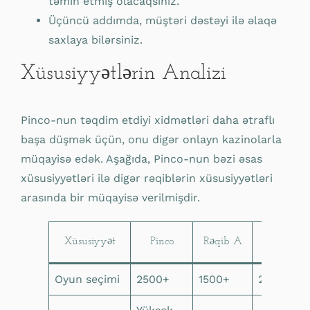
təmin etmiş olacaqsınız.
Üçüncü addımda, müştəri dəstəyi ilə əlaqə
saxlaya bilərsiniz.
Xüsusiyyətlərin Analizi
Pinco-nun təqdim etdiyi xidmətləri daha ətraflı
başa düşmək üçün, onu digər onlayn kazinolarla
müqayisə edək. Aşağıda, Pinco-nun bəzi əsas
xüsusiyyətləri ilə digər rəqiblərin xüsusiyyətləri
arasında bir müqayisə verilmişdir.
Rəqib
Xüsusiyyət
Pinco
Rəqib A
B
Oyun seçimi
2500+
1500+
2000+