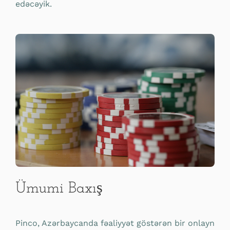
edəcəyik.
RESERVAR
Ümumi Baxış
Pinco, Azərbaycanda fəaliyyət göstərən bir onlayn