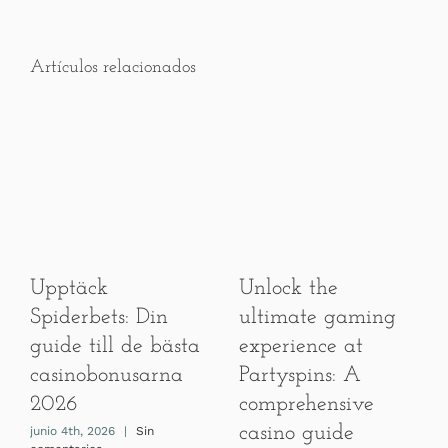
Artículos relacionados
Upptäck
Unlock the
Spiderbets: Din
ultimate gaming
guide till de bästa
experience at
casinobonusarna
Partyspins: A
2026
comprehensive
casino guide
junio 4th, 2026
|
Sin