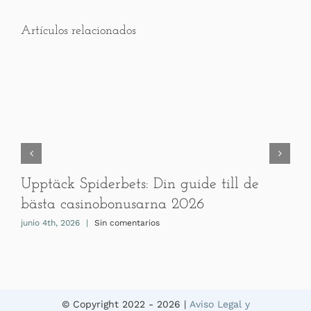
Artículos relacionados
Upptäck Spiderbets: Din guide till de
bästa casinobonusarna 2026
junio 4th, 2026
|
Sin comentarios
© Copyright 2022 -
2026 |
Aviso Legal y