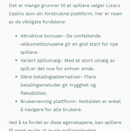
Det er mange grunner til at spillere velger Lizaro
Casino som sin foretrukne plattform. Her er noen
av de viktigste fordelene:
Attraktive bonuser- De omfattende
velkomstbonusene gir en god start for nye
spillere.
Variert spillutvalg- Med et stort utvalg av
spill er det noe for enhver smak.
Sikre betalingsalternativer- Flere
betalingsmetoder gir trygghet og
fleksibilitet.
Brukervennlig plattform- Nettsiden er enkel
å navigere for alle brukere.
Ved å ta fordel av disse egenskapene, kan spillere
få mest mulig ut av sin spillopplevelse.