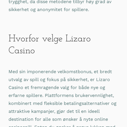
trygghet, da disse metodene tilbyr høy grad av
sikkerhet og anonymitet for spillere.
Hvorfor velge Lizaro
Casino
Med sin imponerende velkomstbonus, et bredt
utvalg av spill og fokus på sikkerhet, er Lizaro
Casino et fremragende valg for både nye og
erfarne spillere. Plattformens brukervennlighet,
kombinert med fleksible betalingsalternativer og
attraktive kampanjer, gjør det til en ideell
destination for alle som ønsker å nyte online