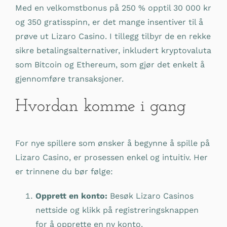
Med en velkomstbonus på 250 % opptil 30 000 kr
og 350 gratisspinn, er det mange insentiver til å
prøve ut Lizaro Casino. I tillegg tilbyr de en rekke
sikre betalingsalternativer, inkludert kryptovaluta
som Bitcoin og Ethereum, som gjør det enkelt å
gjennomføre transaksjoner.
Hvordan komme i gang
For nye spillere som ønsker å begynne å spille på
Lizaro Casino, er prosessen enkel og intuitiv. Her
er trinnene du bør følge:
Opprett en konto:
Besøk Lizaro Casinos
nettside og klikk på registreringsknappen
for å opprette en ny konto.