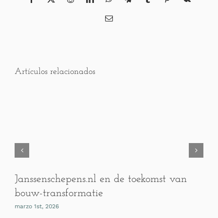
Facebook
X
Reddit
LinkedIn
WhatsApp
Telegram
Tumblr
Pinterest
Vk
Correo
electrónico
Artículos relacionados
Janssenschepens.nl en de toekomst van
bouw-transformatie
marzo 1st, 2026