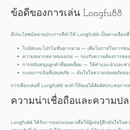
ข้อดีของการเล่น Longfu88
มีประโยชน์หลายประการที่ทำให้ Longfu88 เป็นทางเลือกที่
โบนัสและโปรโมชั่นมากมาย — เพิ่มโอกาสในการชนะ
ความหลากหลายของเกม — รองรับความต้องการของผู้เ
การสนับสนุนลูกค้าที่ยอดเยี่ยม — ให้คำแนะนำและช่วย
ระบบการเงินที่ปลอดภัย — มั่นใจในความปลอดภัยของข
การเลือกเล่นที่ Longfu88 จะทำให้คุณได้สัมผัสประสบการณ์ก
ความน่าเชื่อถือและความปล
Longfu88 ได้รับการออกแบบมาเพื่อให้ผู้เล่นรู้สึกมั่นใ