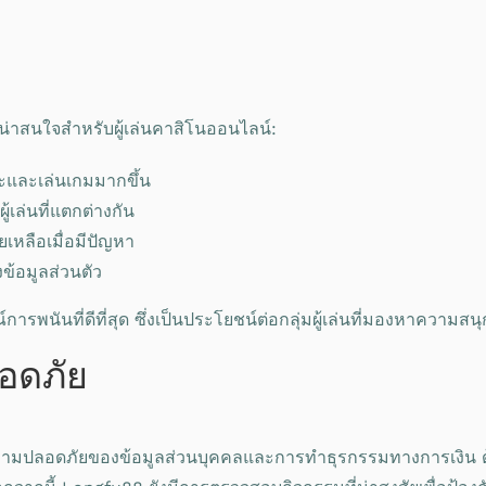
น่าสนใจสำหรับผู้เล่นคาสิโนออนไลน์:
และเล่นเกมมากขึ้น
ล่นที่แตกต่างกัน
เหลือเมื่อมีปัญหา
้อมูลส่วนตัว
ารพนันที่ดีที่สุด ซึ่งเป็นประโยชน์ต่อกลุ่มผู้เล่นที่มองหาความส
อดภัย
จในความปลอดภัยของข้อมูลส่วนบุคคลและการทำธุรกรรมทางการเงิน