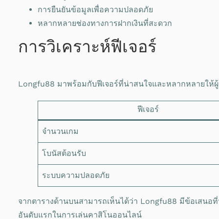
การยืนยันข้อมูลเพื่อความปลอดภัย
หลากหลายช่องทางการฝากเงินที่สะดวก
การวิเคราะห์ฟีเจอร์
Longfu88 มาพร้อมกับฟีเจอร์ที่น่าสนใจและหลากหลายให้ผู้เล่
ฟีเจอร์
จำนวนเกม
โบนัสต้อนรับ
ระบบความปลอดภัย
จากตารางด้านบนสามารถเห็นได้ว่า Longfu88 มีข้อเสนอที่น่า
อันดับแรกในการเล่นคาสิโนออนไลน์