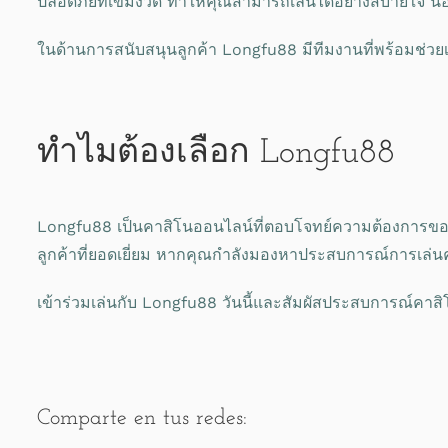
ปลอดภัยที่เข้มงวด ทำให้คุณสามารถเล่นได้อย่างสบายใจ นอ
ในด้านการสนับสนุนลูกค้า Longfu88 มีทีมงานที่พร้อมช่วยเ
ทำไมต้องเลือก Longfu88
Longfu88 เป็นคาสิโนออนไลน์ที่ตอบโจทย์ความต้องการของ
ลูกค้าที่ยอดเยี่ยม หากคุณกำลังมองหาประสบการณ์การเล่นคา
เข้าร่วมเล่นกับ Longfu88 วันนี้และสัมผัสประสบการณ์คาสิโน
Comparte en tus redes: