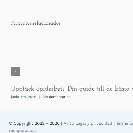
Artículos relacionados
Upptäck Spiderbets: Din guide till de bäst
junio 4th, 2026
|
Sin comentarios
© Copyright 2022 -
2026 |
Aviso Legal y privacidad
|
Término
recuperación