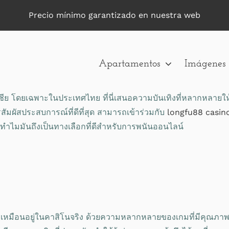
Precio mínimo garantizado en nuestra web
Apartamentos
Imágenes
 โดยเฉพาะในประเทศไทย ที่นี่เสนอความบันเทิงที่หลากหลายให้กับ
รสัมผัสประสบการณ์ที่ดีที่สุด สามารถเข้าร่วมกับ
longfu88 casin
ทำไมมันถึงเป็นทางเลือกที่ดีสำหรับการพนันออนไลน์
สึกเหมือนอยู่ในคาสิโนจริง ด้วยความหลากหลายของเกมที่มีคุณภา