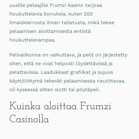
uusille pelaajille Frumzi kasino tarjoaa
houkuttelevia bonuksia, kuten 200
ilmaiskierrosta ilman talletusta, mikä tekee
pelaamisen aloittamisesta entistä
houkuttelevampaa.
Pelivalikoima on vaikuttava, ja pelit on järjestetty
siten, että ne ovat helposti löydettävissä ja
pelattavissa. Laadukkaat grafiikat ja sujuva
käyttöliittymä tekevät pelaamisesta nautittavaa,
oli kyseessä sitten slotti tai pöytäpeli.
Kuinka aloittaa Frumzi
Casinolla